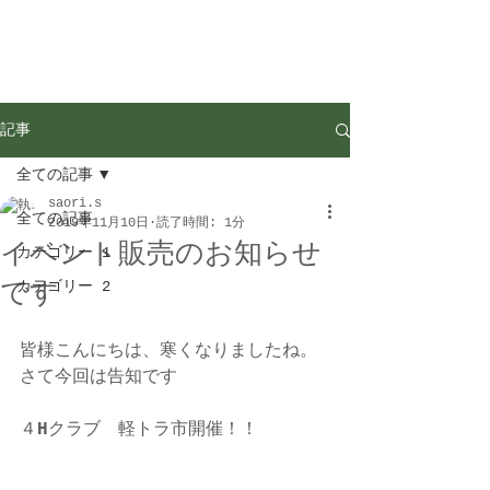
記事
全ての記事
saori.s
全ての記事
2019年11月10日
読了時間: 1分
イベント販売のお知らせ
カテゴリー 1
です
カテゴリー 2
皆様こんにちは、寒くなりましたね。
さて今回は告知です
４
H
クラブ　軽トラ市開催！！